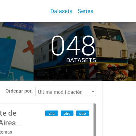
Datasets
Series
048
DATASETS
Ordenar por
te de
shp
otro
otro
Aires
stemas