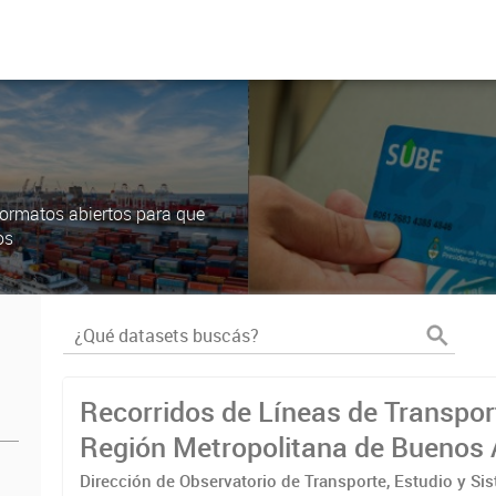
ormatos abiertos para que
os
Recorridos de Líneas de Transpor
Región Metropolitana de Buenos 
(RMBA)
Dirección de Observatorio de Transporte, Estudio y Si