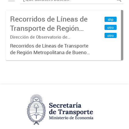
Recorridos de Líneas de
shp
Transporte de Región
otro
Metropolitana de
otro
Dirección de Observatorio de
Transporte, Estudio y Sistemas
Buenos Aires (RMBA)
Recorridos de Líneas de Transporte
de Región Metropolitana de Buenos
Aires (RMBA).-