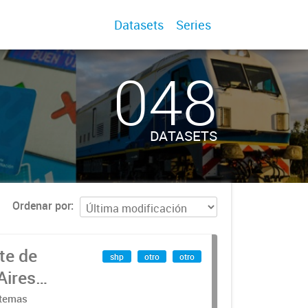
Datasets
Series
048
DATASETS
Ordenar por
te de
shp
otro
otro
Aires
stemas