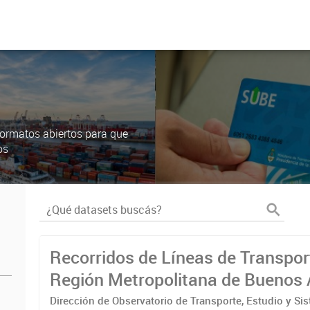
ormatos abiertos para que
os
Recorridos de Líneas de Transpor
Región Metropolitana de Buenos 
(RMBA)
Dirección de Observatorio de Transporte, Estudio y Si