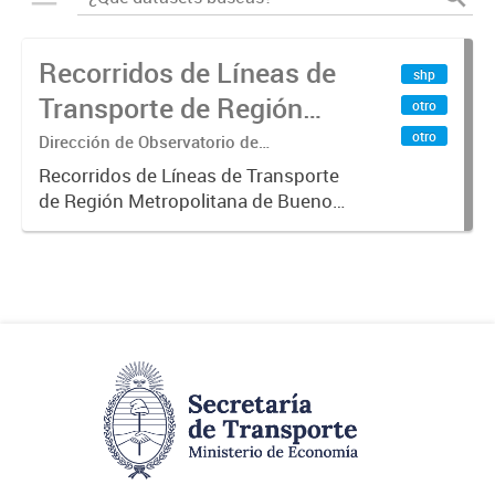
Recorridos de Líneas de
shp
Transporte de Región
otro
Metropolitana de
otro
Dirección de Observatorio de
Transporte, Estudio y Sistemas
Buenos Aires (RMBA)
Recorridos de Líneas de Transporte
de Región Metropolitana de Buenos
Aires (RMBA).-