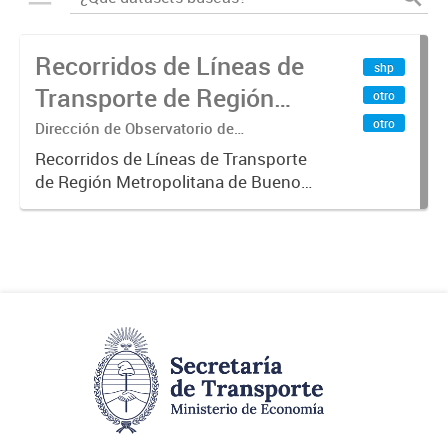
Recorridos de Líneas de
shp
Transporte de Región
otro
Metropolitana de
otro
Dirección de Observatorio de
Transporte, Estudio y Sistemas
Buenos Aires (RMBA)
Recorridos de Líneas de Transporte
de Región Metropolitana de Buenos
Aires (RMBA).-