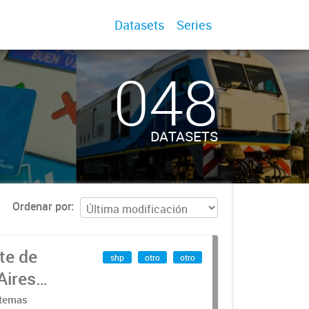
Datasets
Series
048
DATASETS
Ordenar por
te de
shp
otro
otro
Aires
stemas