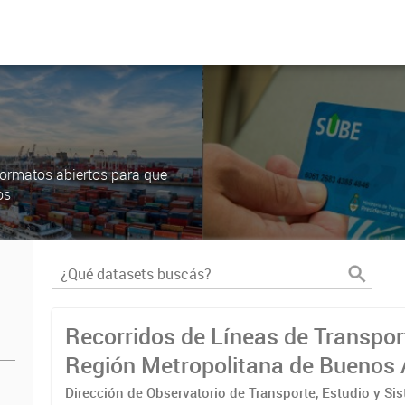
ormatos abiertos para que
os
Recorridos de Líneas de Transpor
Región Metropolitana de Buenos 
(RMBA)
Dirección de Observatorio de Transporte, Estudio y Si