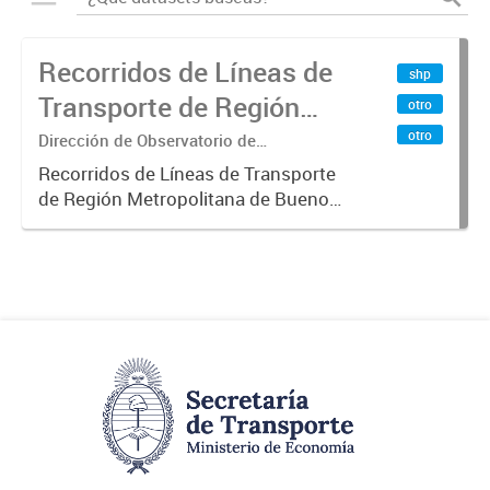
Recorridos de Líneas de
shp
Transporte de Región
otro
Metropolitana de
otro
Dirección de Observatorio de
Transporte, Estudio y Sistemas
Buenos Aires (RMBA)
Recorridos de Líneas de Transporte
de Región Metropolitana de Buenos
Aires (RMBA).-