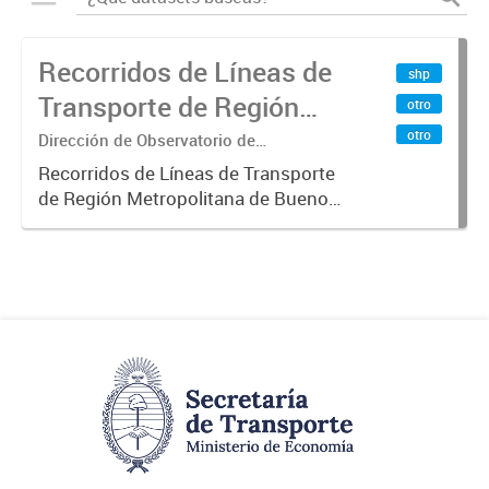
Recorridos de Líneas de
shp
Transporte de Región
otro
Metropolitana de
otro
Dirección de Observatorio de
Transporte, Estudio y Sistemas
Buenos Aires (RMBA)
Recorridos de Líneas de Transporte
de Región Metropolitana de Buenos
Aires (RMBA).-