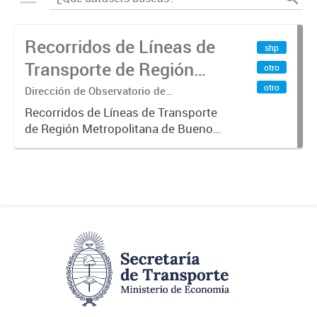
Recorridos de Líneas de
shp
Transporte de Región
otro
Metropolitana de
otro
Dirección de Observatorio de
Transporte, Estudio y Sistemas
Buenos Aires (RMBA)
Recorridos de Líneas de Transporte
de Región Metropolitana de Buenos
Aires (RMBA).-