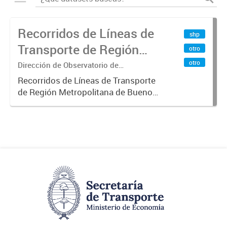
Recorridos de Líneas de
shp
Transporte de Región
otro
Metropolitana de
otro
Dirección de Observatorio de
Transporte, Estudio y Sistemas
Buenos Aires (RMBA)
Recorridos de Líneas de Transporte
de Región Metropolitana de Buenos
Aires (RMBA).-