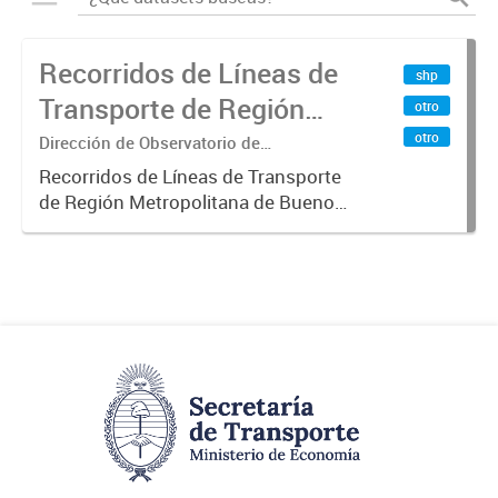
Recorridos de Líneas de
shp
Transporte de Región
otro
Metropolitana de
otro
Dirección de Observatorio de
Transporte, Estudio y Sistemas
Buenos Aires (RMBA)
Recorridos de Líneas de Transporte
de Región Metropolitana de Buenos
Aires (RMBA).-