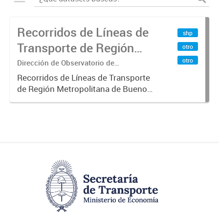
Recorridos de Líneas de
shp
Transporte de Región
otro
Metropolitana de
otro
Dirección de Observatorio de
Transporte, Estudio y Sistemas
Buenos Aires (RMBA)
Recorridos de Líneas de Transporte
de Región Metropolitana de Buenos
Aires (RMBA).-