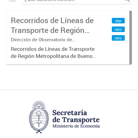
Recorridos de Líneas de
shp
Transporte de Región
otro
Metropolitana de
otro
Dirección de Observatorio de
Transporte, Estudio y Sistemas
Buenos Aires (RMBA)
Recorridos de Líneas de Transporte
de Región Metropolitana de Buenos
Aires (RMBA).-