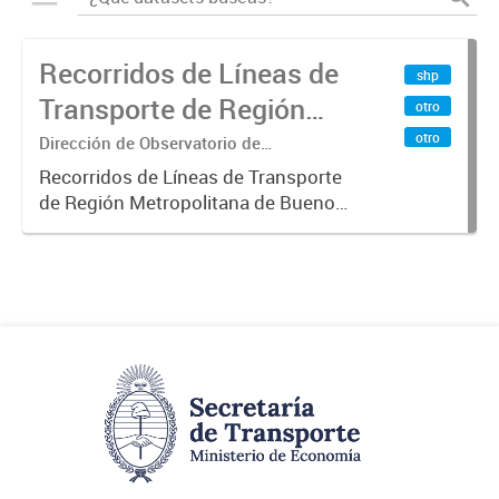
Recorridos de Líneas de
shp
Transporte de Región
otro
Metropolitana de
otro
Dirección de Observatorio de
Transporte, Estudio y Sistemas
Buenos Aires (RMBA)
Recorridos de Líneas de Transporte
de Región Metropolitana de Buenos
Aires (RMBA).-