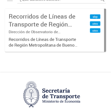
Recorridos de Líneas de
shp
Transporte de Región
otro
Metropolitana de
otro
Dirección de Observatorio de
Transporte, Estudio y Sistemas
Buenos Aires (RMBA)
Recorridos de Líneas de Transporte
de Región Metropolitana de Buenos
Aires (RMBA).-