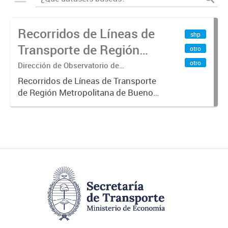
Recorridos de Líneas de
shp
Transporte de Región
otro
Metropolitana de
otro
Dirección de Observatorio de
Transporte, Estudio y Sistemas
Buenos Aires (RMBA)
Recorridos de Líneas de Transporte
de Región Metropolitana de Buenos
Aires (RMBA).-