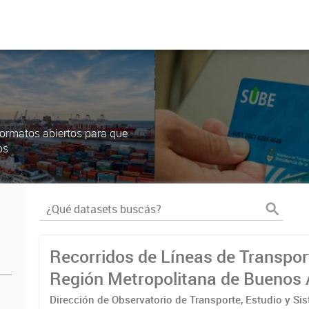
ormatos abiertos para que
os
Recorridos de Líneas de Transpor
Región Metropolitana de Buenos 
(RMBA)
Dirección de Observatorio de Transporte, Estudio y Si