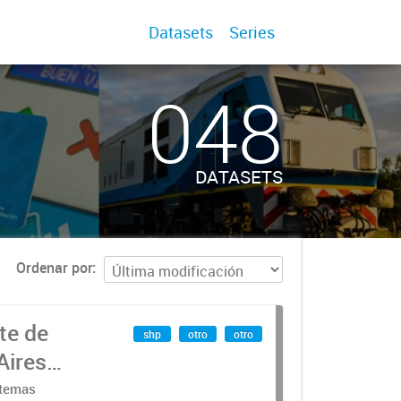
Datasets
Series
048
DATASETS
Ordenar por
te de
shp
otro
otro
Aires
stemas