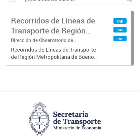
Recorridos de Líneas de
shp
Transporte de Región
otro
Metropolitana de
otro
Dirección de Observatorio de
Transporte, Estudio y Sistemas
Buenos Aires (RMBA)
Recorridos de Líneas de Transporte
de Región Metropolitana de Buenos
Aires (RMBA).-