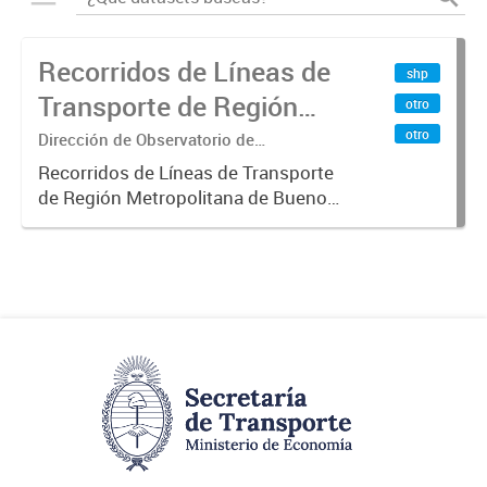
Recorridos de Líneas de
shp
Transporte de Región
otro
Metropolitana de
otro
Dirección de Observatorio de
Transporte, Estudio y Sistemas
Buenos Aires (RMBA)
Recorridos de Líneas de Transporte
de Región Metropolitana de Buenos
Aires (RMBA).-