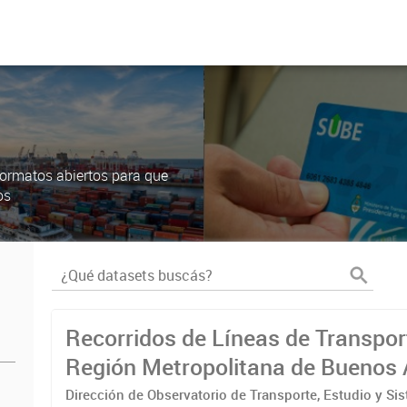
ormatos abiertos para que
os
Recorridos de Líneas de Transpor
Región Metropolitana de Buenos 
(RMBA)
Dirección de Observatorio de Transporte, Estudio y Si