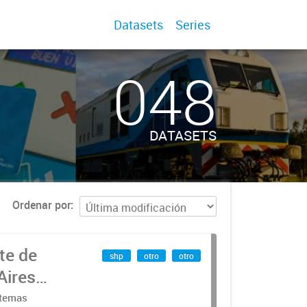
Datasets
Series
048
DATASETS
Ordenar por
te de
shp
otro
otro
Aires
stemas