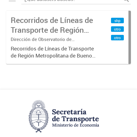
Recorridos de Líneas de
shp
Transporte de Región
otro
Metropolitana de
otro
Dirección de Observatorio de
Transporte, Estudio y Sistemas
Buenos Aires (RMBA)
Recorridos de Líneas de Transporte
de Región Metropolitana de Buenos
Aires (RMBA).-