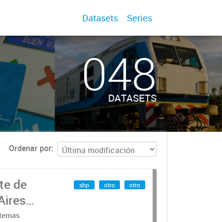
Datasets
Series
048
DATASETS
Ordenar por
te de
shp
otro
otro
Aires
stemas