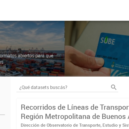
ormatos abiertos para que
os
Recorridos de Líneas de Transpor
Región Metropolitana de Buenos 
(RMBA)
Dirección de Observatorio de Transporte, Estudio y Si