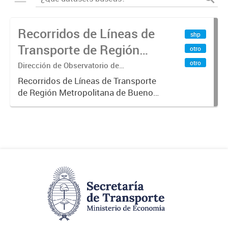
Recorridos de Líneas de
shp
Transporte de Región
otro
Metropolitana de
otro
Dirección de Observatorio de
Transporte, Estudio y Sistemas
Buenos Aires (RMBA)
Recorridos de Líneas de Transporte
de Región Metropolitana de Buenos
Aires (RMBA).-