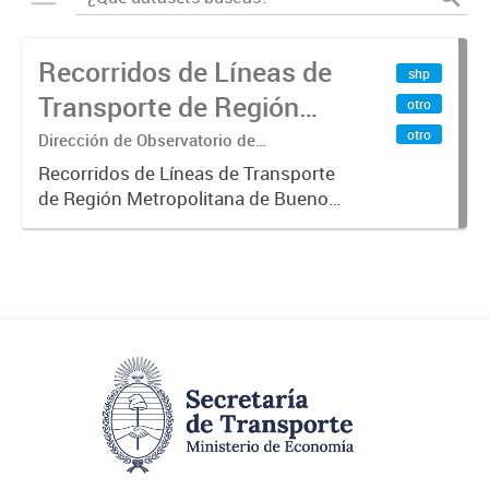
Recorridos de Líneas de
shp
Transporte de Región
otro
Metropolitana de
otro
Dirección de Observatorio de
Transporte, Estudio y Sistemas
Buenos Aires (RMBA)
Recorridos de Líneas de Transporte
de Región Metropolitana de Buenos
Aires (RMBA).-