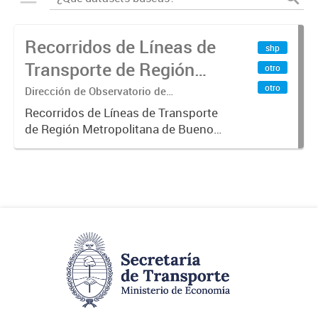
Recorridos de Líneas de
shp
Transporte de Región
otro
Metropolitana de
otro
Dirección de Observatorio de
Transporte, Estudio y Sistemas
Buenos Aires (RMBA)
Recorridos de Líneas de Transporte
de Región Metropolitana de Buenos
Aires (RMBA).-