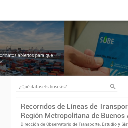
ormatos abiertos para que
os
Recorridos de Líneas de Transpor
Región Metropolitana de Buenos 
(RMBA)
Dirección de Observatorio de Transporte, Estudio y Si