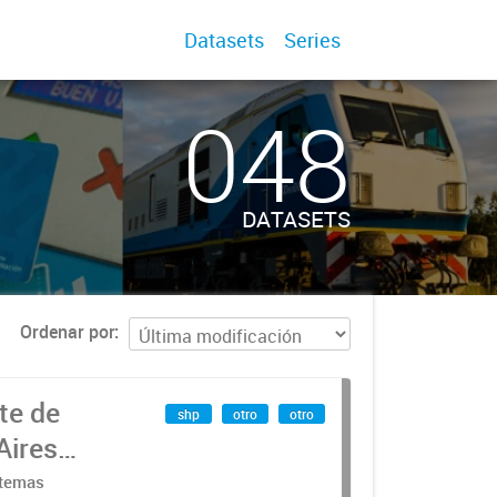
Datasets
Series
048
DATASETS
Ordenar por
te de
shp
otro
otro
Aires
stemas