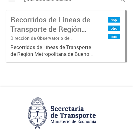
Recorridos de Líneas de
shp
Transporte de Región
otro
Metropolitana de
otro
Dirección de Observatorio de
Transporte, Estudio y Sistemas
Buenos Aires (RMBA)
Recorridos de Líneas de Transporte
de Región Metropolitana de Buenos
Aires (RMBA).-