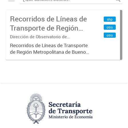
Recorridos de Líneas de
shp
Transporte de Región
otro
Metropolitana de
otro
Dirección de Observatorio de
Transporte, Estudio y Sistemas
Buenos Aires (RMBA)
Recorridos de Líneas de Transporte
de Región Metropolitana de Buenos
Aires (RMBA).-