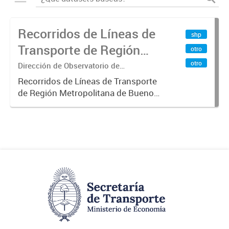
Recorridos de Líneas de
shp
Transporte de Región
otro
Metropolitana de
otro
Dirección de Observatorio de
Transporte, Estudio y Sistemas
Buenos Aires (RMBA)
Recorridos de Líneas de Transporte
de Región Metropolitana de Buenos
Aires (RMBA).-