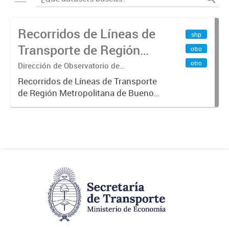
Recorridos de Líneas de
shp
Transporte de Región
otro
Metropolitana de
otro
Dirección de Observatorio de
Transporte, Estudio y Sistemas
Buenos Aires (RMBA)
Recorridos de Líneas de Transporte
de Región Metropolitana de Buenos
Aires (RMBA).-