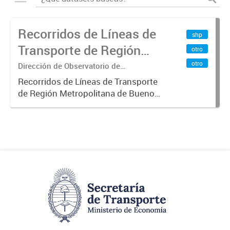
Recorridos de Líneas de
shp
Transporte de Región
otro
Metropolitana de
otro
Dirección de Observatorio de
Transporte, Estudio y Sistemas
Buenos Aires (RMBA)
Recorridos de Líneas de Transporte
de Región Metropolitana de Buenos
Aires (RMBA).-