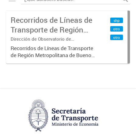
Recorridos de Líneas de
shp
Transporte de Región
otro
Metropolitana de
otro
Dirección de Observatorio de
Transporte, Estudio y Sistemas
Buenos Aires (RMBA)
Recorridos de Líneas de Transporte
de Región Metropolitana de Buenos
Aires (RMBA).-