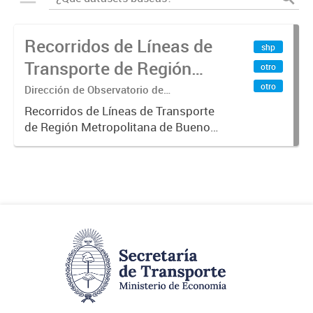
Recorridos de Líneas de
shp
Transporte de Región
otro
Metropolitana de
otro
Dirección de Observatorio de
Transporte, Estudio y Sistemas
Buenos Aires (RMBA)
Recorridos de Líneas de Transporte
de Región Metropolitana de Buenos
Aires (RMBA).-