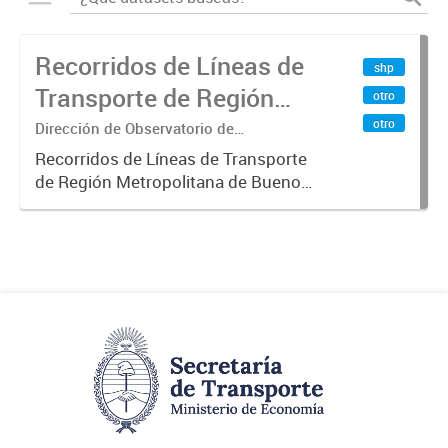
Recorridos de Líneas de
shp
Transporte de Región
otro
Metropolitana de
otro
Dirección de Observatorio de
Transporte, Estudio y Sistemas
Buenos Aires (RMBA)
Recorridos de Líneas de Transporte
de Región Metropolitana de Buenos
Aires (RMBA).-