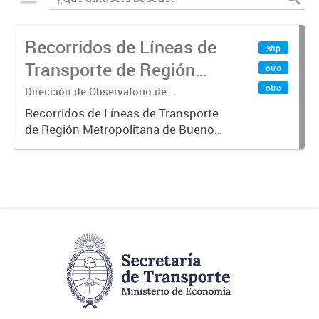
Recorridos de Líneas de
shp
Transporte de Región
otro
Metropolitana de
otro
Dirección de Observatorio de
Transporte, Estudio y Sistemas
Buenos Aires (RMBA)
Recorridos de Líneas de Transporte
de Región Metropolitana de Buenos
Aires (RMBA).-