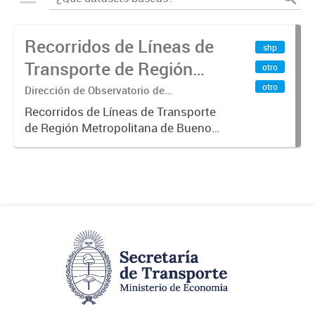
Recorridos de Líneas de
shp
Transporte de Región
otro
Metropolitana de
otro
Dirección de Observatorio de
Transporte, Estudio y Sistemas
Buenos Aires (RMBA)
Recorridos de Líneas de Transporte
de Región Metropolitana de Buenos
Aires (RMBA).-