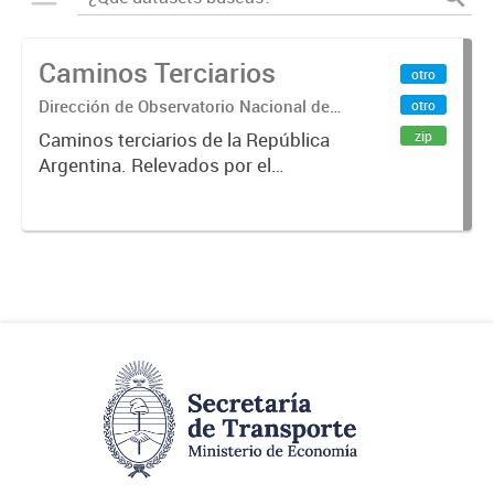
Caminos Terciarios
otro
Dirección de Observatorio Nacional de
otro
Transporte
zip
Caminos terciarios de la República
Argentina. Relevados por el
Instituto Geográfico Nacional. Año
2016.