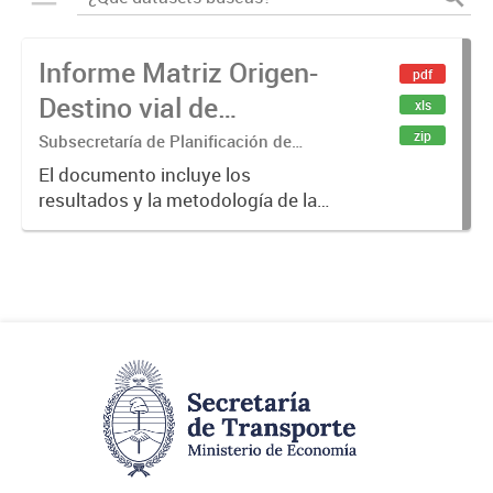
Informe Matriz Origen-
pdf
Destino vial de
xls
Transporte de Cargas
zip
Subsecretaría de Planificación de
Transporte de Cargas y Logística
El documento incluye los
resultados y la metodología de la
actualización al año 2014 del
"Estudio Nacional de Cargas 2012".
Se estimaron matrices OD viales de
106 productos relevantes para la...