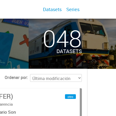
Datasets
Series
048
DATASETS
Ordenar por
IFER)
otro
arencia
ario Son