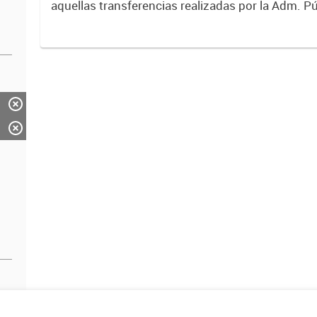
aquellas transferencias realizadas por la Adm. Pú
empresas o consumidores, para permitir que de
servicios sean provistos...