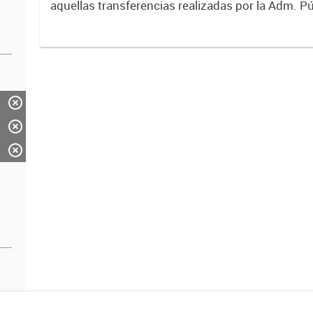
aquellas transferencias realizadas por la Adm. Pú
empresas o consumidores, para permitir que de
servicios sean provistos...