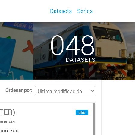
Datasets
Series
048
DATASETS
Ordenar por
IFER)
otro
arencia
ario Son