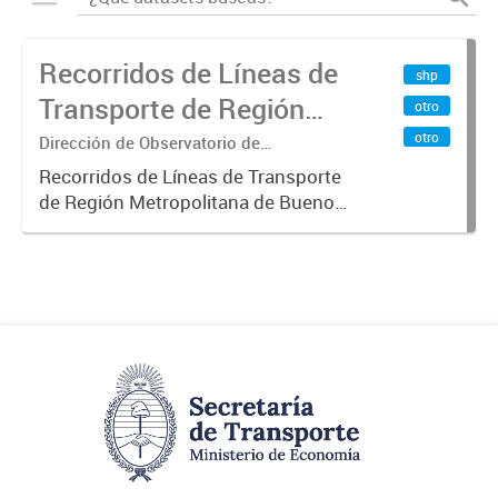
Recorridos de Líneas de
shp
Transporte de Región
otro
Metropolitana de
otro
Dirección de Observatorio de
Transporte, Estudio y Sistemas
Buenos Aires (RMBA)
Recorridos de Líneas de Transporte
de Región Metropolitana de Buenos
Aires (RMBA).-