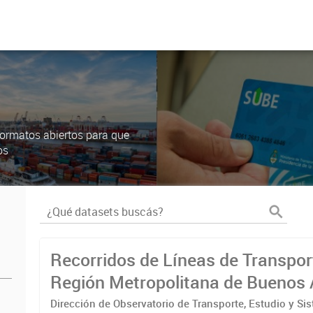
ormatos abiertos para que
os
Recorridos de Líneas de Transpor
Región Metropolitana de Buenos 
(RMBA)
Dirección de Observatorio de Transporte, Estudio y Si