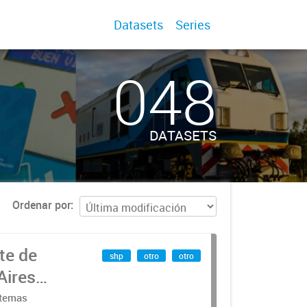
Datasets
Series
048
DATASETS
Ordenar por
te de
shp
otro
otro
Aires
stemas