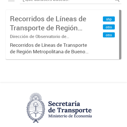
Recorridos de Líneas de
shp
Transporte de Región
otro
Metropolitana de
otro
Dirección de Observatorio de
Transporte, Estudio y Sistemas
Buenos Aires (RMBA)
Recorridos de Líneas de Transporte
de Región Metropolitana de Buenos
Aires (RMBA).-