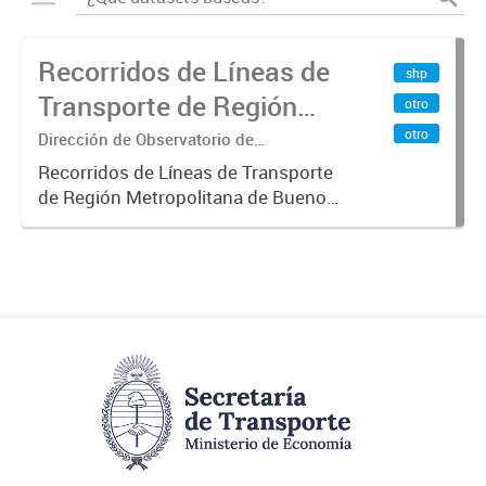
Recorridos de Líneas de
shp
Transporte de Región
otro
Metropolitana de
otro
Dirección de Observatorio de
Transporte, Estudio y Sistemas
Buenos Aires (RMBA)
Recorridos de Líneas de Transporte
de Región Metropolitana de Buenos
Aires (RMBA).-