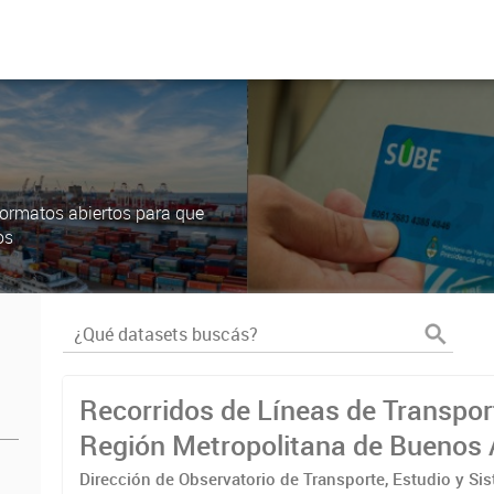
ormatos abiertos para que
os
Recorridos de Líneas de Transpor
Región Metropolitana de Buenos 
(RMBA)
Dirección de Observatorio de Transporte, Estudio y Si