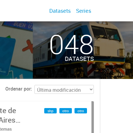
Datasets
Series
048
DATASETS
Ordenar por
te de
shp
otro
otro
Aires
stemas