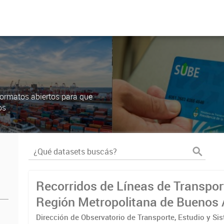
ormatos abiertos para que
os
Recorridos de Líneas de Transpor
Región Metropolitana de Buenos 
(RMBA)
Dirección de Observatorio de Transporte, Estudio y Si