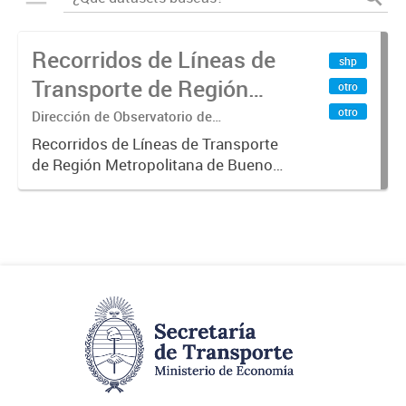
Recorridos de Líneas de
shp
Transporte de Región
otro
Metropolitana de
otro
Dirección de Observatorio de
Transporte, Estudio y Sistemas
Buenos Aires (RMBA)
Recorridos de Líneas de Transporte
de Región Metropolitana de Buenos
Aires (RMBA).-