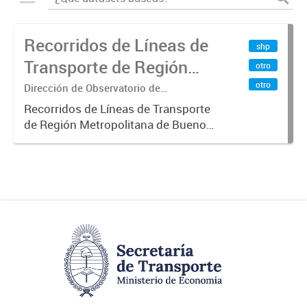
Recorridos de Líneas de
shp
Transporte de Región
otro
Metropolitana de
otro
Dirección de Observatorio de
Transporte, Estudio y Sistemas
Buenos Aires (RMBA)
Recorridos de Líneas de Transporte
de Región Metropolitana de Buenos
Aires (RMBA).-