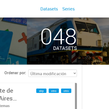
Datasets
Series
048
DATASETS
Ordenar por
te de
shp
otro
otro
Aires
stemas