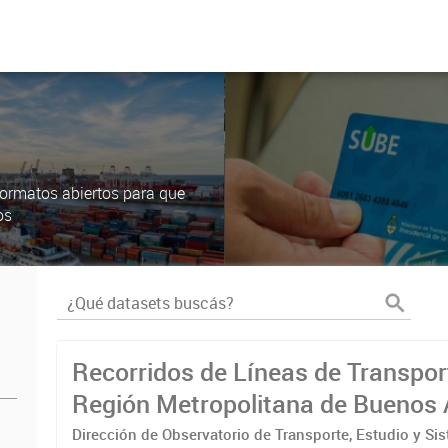
ormatos abiertos para que
os
Recorridos de Líneas de Transpor
Región Metropolitana de Buenos 
(RMBA)
Dirección de Observatorio de Transporte, Estudio y Si