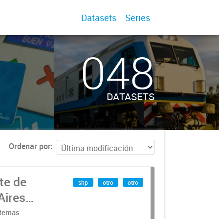
Datasets
Series
048
DATASETS
Ordenar por
te de
shp
otro
otro
Aires
stemas