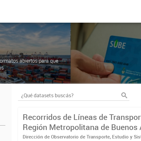
ormatos abiertos para que
os
Recorridos de Líneas de Transpor
Región Metropolitana de Buenos 
(RMBA)
Dirección de Observatorio de Transporte, Estudio y Si